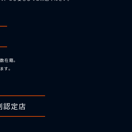
数在籍。
ます。
剤認定店